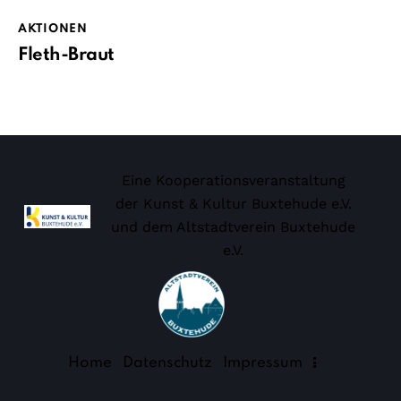
AKTIONEN
Fleth-Braut
Eine Kooperationsveranstaltung
der Kunst & Kultur Buxtehude e.V.
und dem
Altstadtverein Buxtehude
e.V.
Home
Datenschutz
Impressum