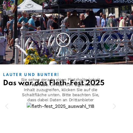
Video ansehen
LAUTER UND BUNTER!
Sie sehen gerade einen Platzhalterinhalt
Das war das Fleth-Fest 2025
von
YouTube
. Um auf den eigentlichen
Inhalt zuzugreifen, klicken Sie auf die
Schaltfläche unten. Bitte beachten Sie,
dass dabei Daten an Drittanbieter
weitergegeben werden.
Mehr Informationen
Inhalt entsperren