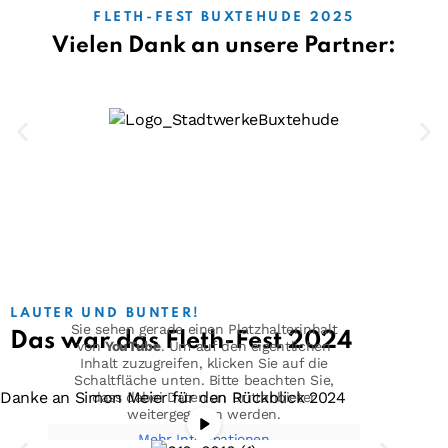
FLETH-FEST BUXTEHUDE 2025
Vielen Dank an unsere Partner:
LAUTER UND BUNTER!
Sie sehen gerade einen Platzhalterinhalt
Das war das Fleth-Fest 2024
von
YouTube
. Um auf den eigentlichen
Inhalt zuzugreifen, klicken Sie auf die
Schaltfläche unten. Bitte beachten Sie,
Danke an Simon Meier für den Rückblick 2024
dass dabei Daten an Drittanbieter
weitergegeben werden.
Mehr Informationen